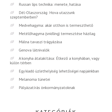
Russan lips technika: menete, hatása
Dél-Olaszország: Hova utazzunk
szeptemberben?
Medvehagyma: akár otthon is termeszthető
Metélőhagyma (snidling) termesztése házilag
Málna tavaszi trágyázása
Genova látnivalók
A konyha átalakítása: Étkező a konyhában, vagy
külön térben
Egy kiadó üzlethelyiség lehetőségei napjainkban
Melanoma tünetei
Pályázatírás önkormányzatoknak