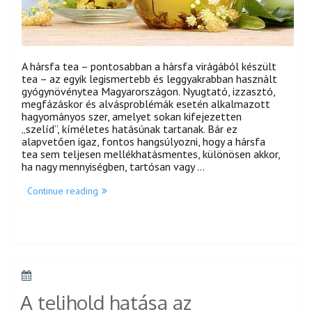
A hársfa tea – pontosabban a hársfa virágából készült
tea – az egyik legismertebb és leggyakrabban használt
gyógynövénytea Magyarországon. Nyugtató, izzasztó,
megfázáskor és alvásproblémák esetén alkalmazott
hagyományos szer, amelyet sokan kifejezetten
„szelíd”, kíméletes hatásúnak tartanak. Bár ez
alapvetően igaz, fontos hangsúlyozni, hogy a hársfa
tea sem teljesen mellékhatásmentes, különösen akkor,
ha nagy mennyiségben, tartósan vagy …
„A
Continue reading
hársfa
tea
mellékhatásai”
POSTED
ON
A telihold hatása az