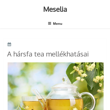
Skip
to
Meselia
content
Menu
POSTED
ON
A hársfa tea mellékhatásai