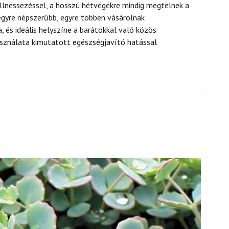
ellnessezéssel, a hosszú hétvégékre mindig megtelnek a
 egyre népszerűbb, egyre többen vásárolnak
 és ideális helyszíne a barátokkal való közös
asználata kimutatott egészségjavító hatással