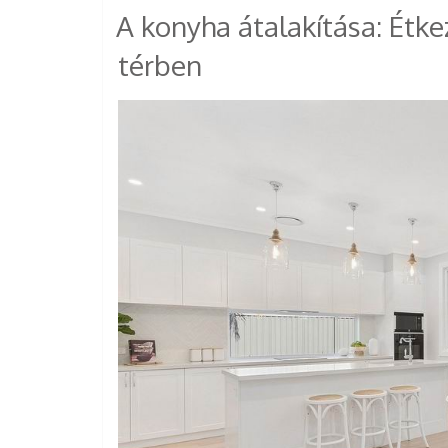
ON
A konyha átalakítása: Étk
térben