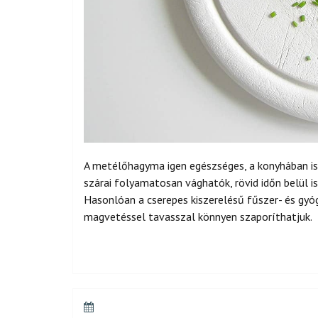
A metélőhagyma igen egészséges, a konyhában is 
szárai folyamatosan vághatók, rövid időn belül 
Hasonlóan a cserepes kiszerelésű fűszer- és gyó
magvetéssel tavasszal könnyen szaporíthatjuk.
POSTED