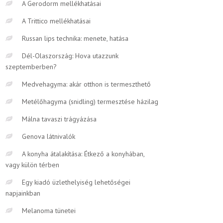
A Gerodorm mellékhatásai
A Trittico mellékhatásai
Russan lips technika: menete, hatása
Dél-Olaszország: Hova utazzunk
szeptemberben?
Medvehagyma: akár otthon is termeszthető
Metélőhagyma (snidling) termesztése házilag
Málna tavaszi trágyázása
Genova látnivalók
A konyha átalakítása: Étkező a konyhában,
vagy külön térben
Egy kiadó üzlethelyiség lehetőségei
napjainkban
Melanoma tünetei