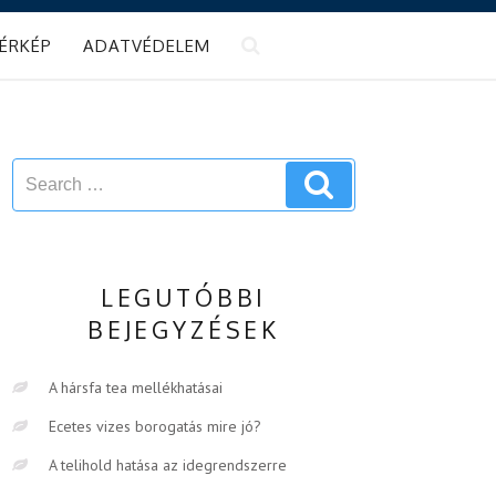
ÉRKÉP
ADATVÉDELEM
Search
Search
for:
LEGUTÓBBI
BEJEGYZÉSEK
A hársfa tea mellékhatásai
Ecetes vizes borogatás mire jó?
A telihold hatása az idegrendszerre