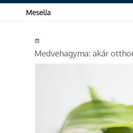
Skip
to
Meselia
content
POSTED
ON
Medvehagyma: akár otthon