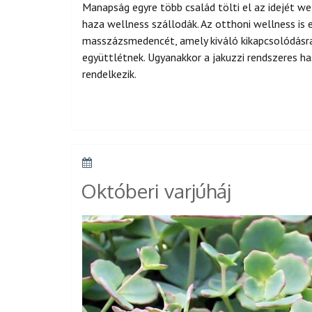
Manapság egyre több család tölti el az idejét w
haza wellness szállodák. Az otthoni wellness is
masszázsmedencét, amely kiváló kikapcsolódásra,
együttlétnek. Ugyanakkor a jakuzzi rendszeres h
rendelkezik.
POSTED
ON
Októberi varjúháj