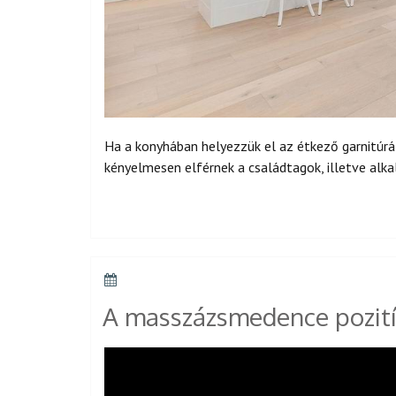
Ha a konyhában helyezzük el az étkező garnitúrát
kényelmesen elférnek a családtagok, illetve alk
POSTED
ON
A masszázsmedence pozití