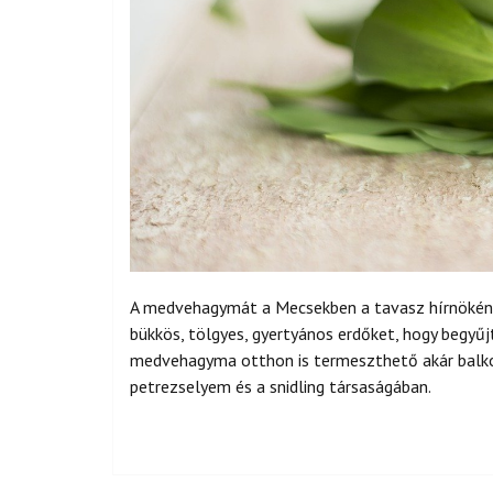
A medvehagymát a Mecsekben a tavasz hírnökének 
bükkös, tölgyes, gyertyános erdőket, hogy begyű
medvehagyma otthon is termeszthető akár balkonl
petrezselyem és a snidling társaságában.