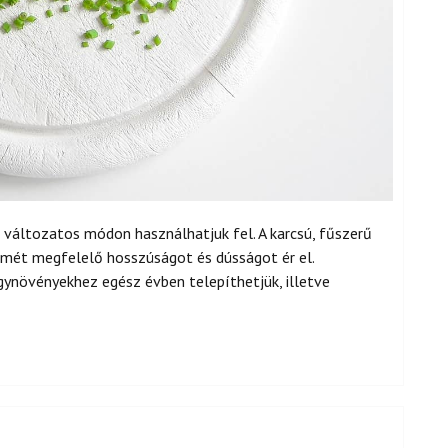
változatos módon használhatjuk fel. A karcsú, fűszerű
ismét megfelelő hosszúságot és dússágot ér el.
gynövényekhez egész évben telepíthetjük, illetve