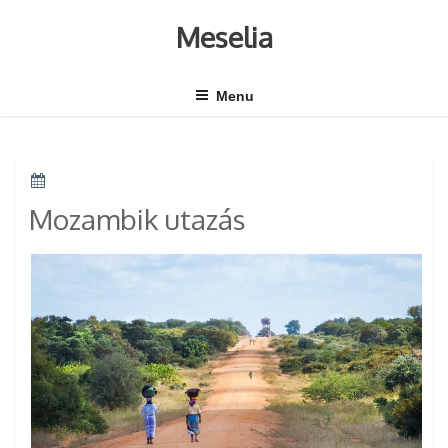
Skip
to
Meselia
content
Menu
POSTED
ON
Mozambik utazás