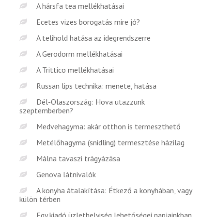
A hársfa tea mellékhatásai
Ecetes vizes borogatás mire jó?
A telihold hatása az idegrendszerre
A Gerodorm mellékhatásai
A Trittico mellékhatásai
Russan lips technika: menete, hatása
Dél-Olaszország: Hova utazzunk
szeptemberben?
Medvehagyma: akár otthon is termeszthető
Metélőhagyma (snidling) termesztése házilag
Málna tavaszi trágyázása
Genova látnivalók
A konyha átalakítása: Étkező a konyhában, vagy
külön térben
Egy kiadó üzlethelyiség lehetőségei napjainkban