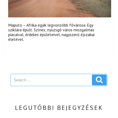
Maputo – Afrika egyik legvonzóbb fővárosa. Egy
sziklára épült. Színes, nyüzsgő város mozgalmas
piacaival, érdekes épületeivel, nagyszerű éjszakai
életével.
Search
Search
for:
LEGUTÓBBI BEJEGYZÉSEK